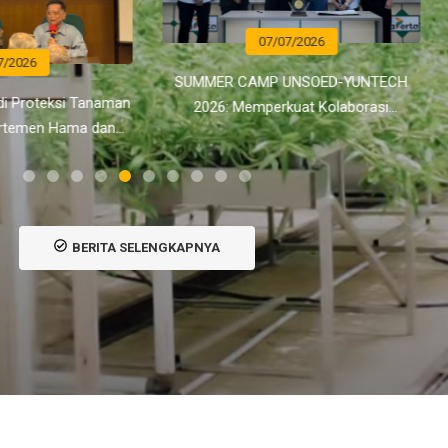
07/07/2026
07/07/2026
MER CAMP UNSOED-YUNTECH
Mahasiswa Sosial Ekonomi Per
26: Memperkuat Kolaborasi
UNSOED Ikuti Pelatihan dan 
asional Menuju Pendidikan Tinggi
Sertifikasi Kompetensi BNSP D
Berdaya Saing Global
Marketing
BERITA SELENGKAPNYA