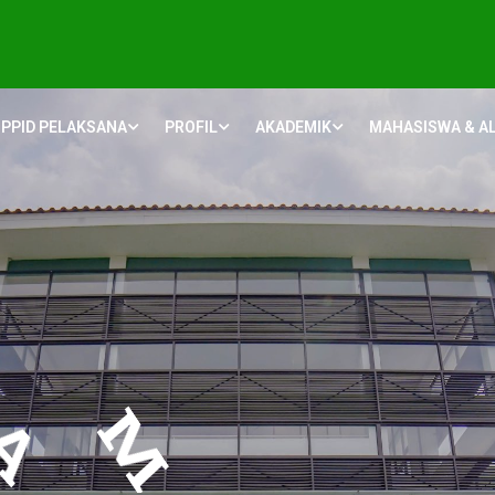
PPID PELAKSANA
PROFIL
AKADEMIK
MAHASISWA & A
H
I
J
A
U