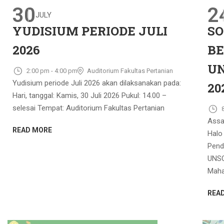
30
2
JULY
YUDISIUM PERIODE JULI
SO
2026
BE
UN
2:00 pm - 4:00 pm
Auditorium Fakultas Pertanian
Yudisium periode Juli 2026 akan dilaksanakan pada:
20
Hari, tanggal: Kamis, 30 Juli 2026 Pukul: 14.00 –
selesai Tempat: Auditorium Fakultas Pertanian
Assa
READ MORE
Halo
Pend
UNSO
Maha
REA