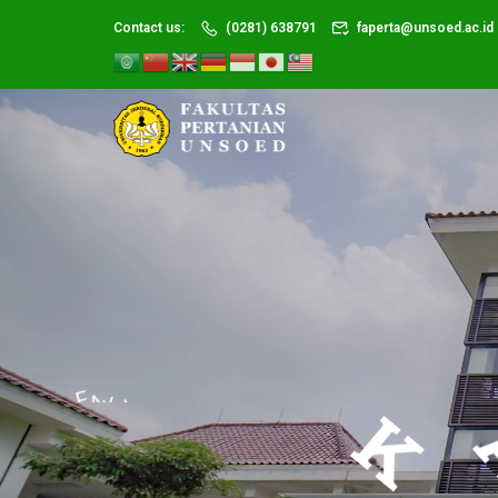
Contact us:
(0281) 638791
faperta@unsoed.ac.id
F
A
K
U
L
T
A
S
P
E
R
T
A
N
I
A
N
U
N
S
O
E
D
K
A
M
P
U
S