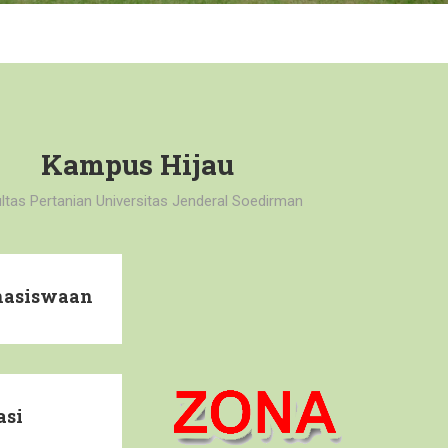
Kampus Hijau
ltas Pertanian Universitas Jenderal Soedirman
hasiswaan
asi