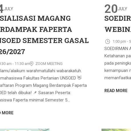
4
20
JULY
JULY
SIALISASI MAGANG
SOEDI
RDAMPAK FAPERTA
WEBINA
SOED SEMESTER GASAL
1:00 pm - 
SOEDIRMAN A
26/2027
Ketahanan pa
pada peningka
8:30 am - 11:30 am
ZOOM MEETING
kemampuan m
lamu’alaikum warahmatullahi wabarakatuh.
memanfaatkan
 mahasiswa Fakultas Pertanian UNSOED 👋
aftaran Program Magang Berdampak Faperta
READ MORE
ED telah dibuka! 📌 Sasaran Peserta:
siswa Faperta minimal Semester 5...
D MORE