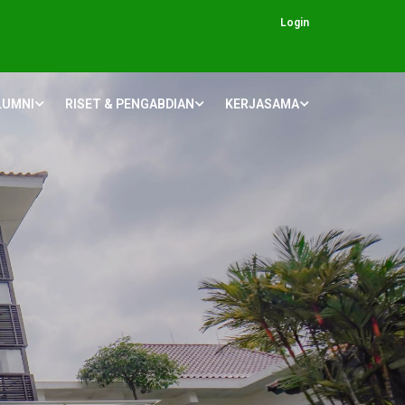
Login
LUMNI
RISET & PENGABDIAN
KERJASAMA